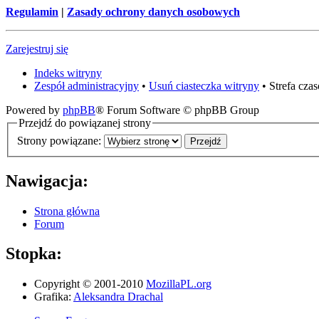
Regulamin
|
Zasady ochrony danych osobowych
Zarejestruj się
Indeks witryny
Zespół administracyjny
•
Usuń ciasteczka witryny
• Strefa cz
Powered by
phpBB
® Forum Software © phpBB Group
Przejdź do powiązanej strony
Strony powiązane:
Nawigacja:
Strona główna
Forum
Stopka:
Copyright © 2001-2010
MozillaPL.org
Grafika:
Aleksandra Drachal