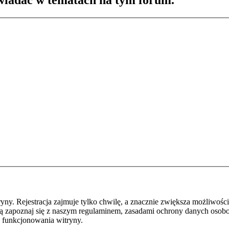
wiadać w tematach na tym forum.
y. Rejestracja zajmuje tylko chwilę, a znacznie zwiększa możliwości
ą zapoznaj się z naszym regulaminem, zasadami ochrony danych osob
 funkcjonowania witryny.