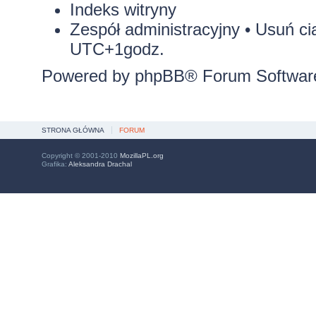
Indeks witryny
Zespół administracyjny
•
Usuń ci
UTC+1godz.
Powered by
phpBB
® Forum Softwar
STRONA GŁÓWNA
FORUM
Copyright © 2001-2010
MozillaPL.org
Grafika:
Aleksandra Drachal