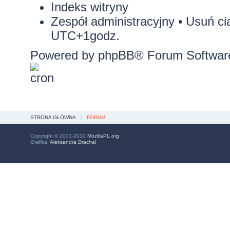
Indeks witryny
Zespół administracyjny
•
Usuń ci
UTC+1godz.
Powered by
phpBB
® Forum Softwar
STRONA GŁÓWNA
FORUM
Copyright © 2001-2010
MozillaPL.org
Grafika:
Aleksandra Drachal