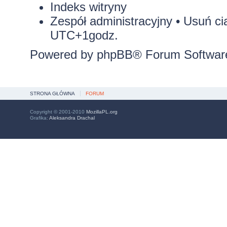
Indeks witryny
Zespół administracyjny
•
Usuń ci
UTC+1godz.
Powered by
phpBB
® Forum Softwar
STRONA GŁÓWNA
FORUM
Copyright © 2001-2010
MozillaPL.org
Grafika:
Aleksandra Drachal