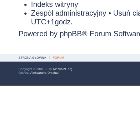
Indeks witryny
Zespół administracyjny
•
Usuń ci
UTC+1godz.
Powered by
phpBB
® Forum Softwar
STRONA GŁÓWNA
FORUM
Copyright © 2001-2010
MozillaPL.org
Grafika:
Aleksandra Drachal