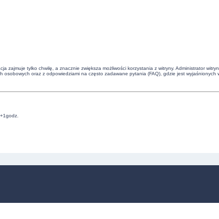
cja zajmuje tylko chwilę, a znacznie zwiększa możliwości korzystania z witryny. Administrator 
ch osobowych oraz z odpowiedziami na często zadawane pytania (FAQ), gdzie jest wyjaśnionych 
C+1godz.