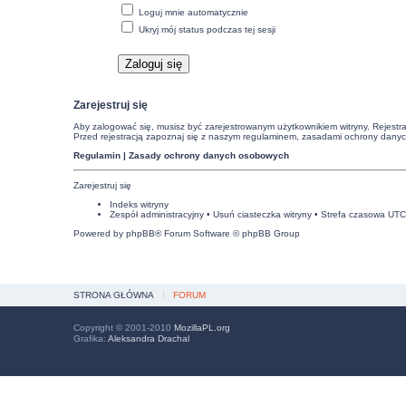
Loguj mnie automatycznie
Ukryj mój status podczas tej sesji
Zarejestruj się
Aby zalogować się, musisz być zarejestrowanym użytkownikiem witryny. Rejestra
Przed rejestracją zapoznaj się z naszym regulaminem, zasadami ochrony dany
Regulamin
|
Zasady ochrony danych osobowych
Zarejestruj się
Indeks witryny
Zespół administracyjny
•
Usuń ciasteczka witryny
• Strefa czasowa UT
Powered by
phpBB
® Forum Software © phpBB Group
STRONA GŁÓWNA
FORUM
Copyright © 2001-2010
MozillaPL.org
Grafika:
Aleksandra Drachal