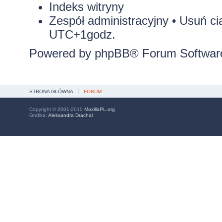
Indeks witryny
Zespół administracyjny
•
Usuń ci
UTC+1godz.
Powered by
phpBB
® Forum Softwar
STRONA GŁÓWNA
FORUM
Copyright © 2001-2010
MozillaPL.org
Grafika:
Aleksandra Drachal