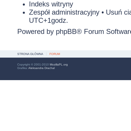
Indeks witryny
Zespół administracyjny
•
Usuń ci
UTC+1godz.
Powered by
phpBB
® Forum Softwar
STRONA GŁÓWNA
FORUM
Copyright © 2001-2010
MozillaPL.org
Grafika:
Aleksandra Drachal