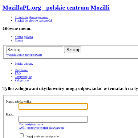
MozillaPL.org - polskie centrum Mozilli
Przejdź do głównego menu
Przejdź do głównej zawartości
Główne menu:
Strona główna
Forum
Wyszukiwanie zaawansowane
Indeks witryny
Regulamin
FAQ
Zarejestruj się
Zaloguj się
Tylko zalogowani użytkownicy mogą odpowiadać w tematach na t
Nazwa użytkownika:
Hasło:
Nie pamiętam hasła
Wyślij ponownie e-mail aktywacyjny
Loguj mnie automatycznie