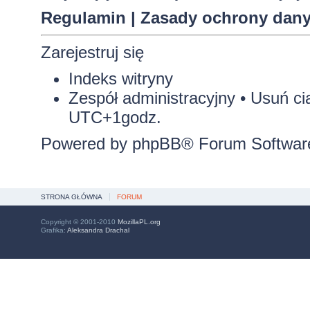
Regulamin
|
Zasady ochrony dan
Zarejestruj się
Indeks witryny
Zespół administracyjny
•
Usuń ci
UTC+1godz.
Powered by
phpBB
® Forum Softwar
STRONA GŁÓWNA
FORUM
Copyright © 2001-2010
MozillaPL.org
Grafika:
Aleksandra Drachal