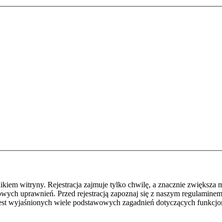
em witryny. Rejestracja zajmuje tylko chwilę, a znacznie zwiększa m
ych uprawnień. Przed rejestracją zapoznaj się z naszym regulamine
jest wyjaśnionych wiele podstawowych zagadnień dotyczących funkcjo