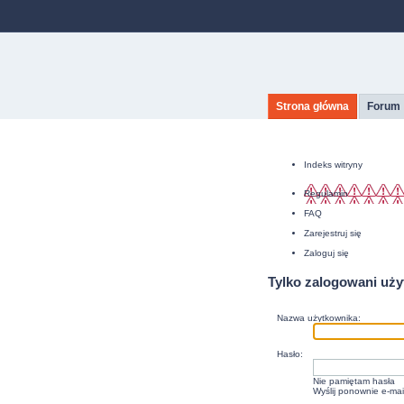
Strona główna
Forum
Indeks witryny
Regulamin
FAQ
Zarejestruj się
Zaloguj się
Tylko zalogowani uż
Nazwa użytkownika:
Hasło:
Nie pamiętam hasła
Wyślij ponownie e-mai