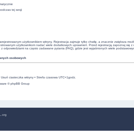
matycznie
podczas tej sesji
rejestrowanym użytkownikiem witryny. Rejestracja zajmuje tylko chwilę, a znacznie zwiększa możliw
ejestrowanym użytkownikom nadać wiele dodatkowych uprawnień. Przed rejestracją zapoznaj się 
z odpowiedziami na często zadawane pytania (FAQ), gdzie jest wyjaśnionych wiele podstawow
danych osobowych
•
Usuń ciasteczka witryny
• Strefa czasowa UTC+1godz.
tware © phpBB Group
L.org