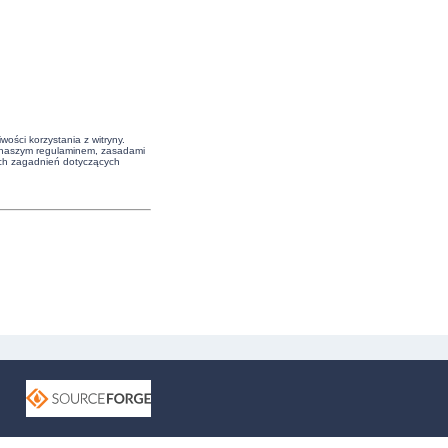
ości korzystania z witryny.
z naszym regulaminem, zasadami
ych zagadnień dotyczących