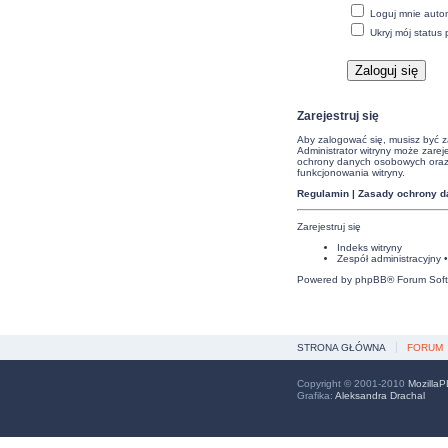
Loguj mnie auto
Ukryj mój status 
Zarejestruj się
Aby zalogować się, musisz być za
Administrator witryny może zar
ochrony danych osobowych oraz 
funkcjonowania witryny.
Regulamin
|
Zasady ochrony 
Zarejestruj się
Indeks witryny
Zespół administracyjny
Powered by
phpBB
® Forum Sof
STRONA GŁÓWNA
FORUM
Copyright © 2001-2010
MozillaP
Grafika:
Aleksandra Drachal