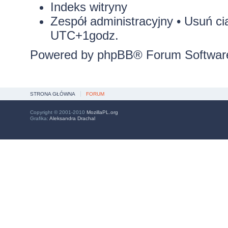
Indeks witryny
Zespół administracyjny
•
Usuń ci
UTC+1godz.
Powered by
phpBB
® Forum Softwar
STRONA GŁÓWNA
FORUM
Copyright © 2001-2010
MozillaPL.org
Grafika:
Aleksandra Drachal