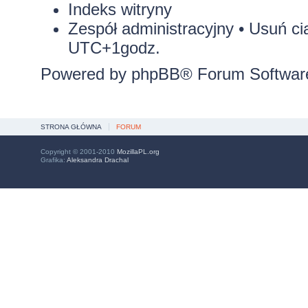
Indeks witryny
Zespół administracyjny
•
Usuń ci
UTC+1godz.
Powered by
phpBB
® Forum Softwar
STRONA GŁÓWNA
FORUM
Copyright © 2001-2010
MozillaPL.org
Grafika:
Aleksandra Drachal