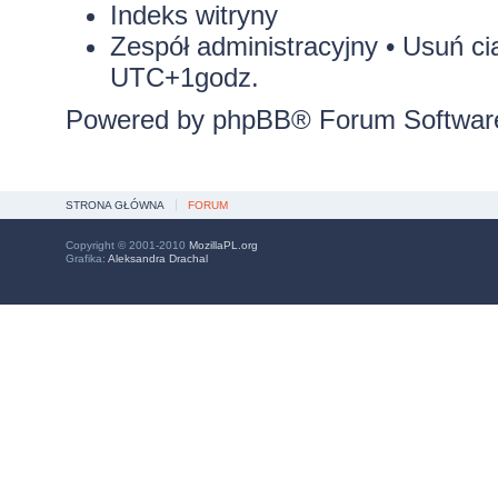
Indeks witryny
Zespół administracyjny
•
Usuń ci
UTC+1godz.
Powered by
phpBB
® Forum Softwar
STRONA GŁÓWNA
FORUM
Copyright © 2001-2010
MozillaPL.org
Grafika:
Aleksandra Drachal