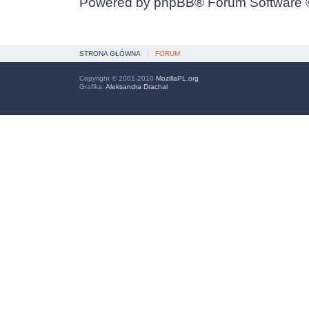
Powered by
phpBB
® Forum Software
STRONA GŁÓWNA
FORUM
Copyright © 2001-2010
MozillaPL.org
Grafika:
Aleksandra Drachal