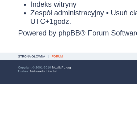
Indeks witryny
Zespół administracyjny
•
Usuń ci
UTC+1godz.
Powered by
phpBB
® Forum Softwar
STRONA GŁÓWNA
FORUM
Copyright © 2001-2010
MozillaPL.org
Grafika:
Aleksandra Drachal