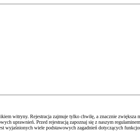
em witryny. Rejestracja zajmuje tylko chwilę, a znacznie zwiększa m
ych uprawnień. Przed rejestracją zapoznaj się z naszym regulamine
jest wyjaśnionych wiele podstawowych zagadnień dotyczących funkcjo