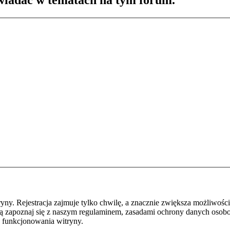
wiadać w tematach na tym forum.
y. Rejestracja zajmuje tylko chwilę, a znacznie zwiększa możliwości
ą zapoznaj się z naszym regulaminem, zasadami ochrony danych osob
 funkcjonowania witryny.