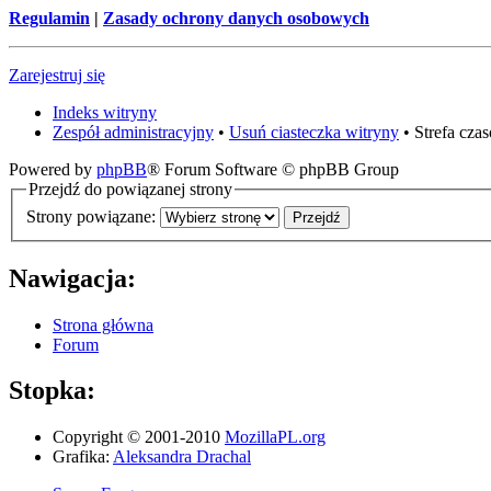
Regulamin
|
Zasady ochrony danych osobowych
Zarejestruj się
Indeks witryny
Zespół administracyjny
•
Usuń ciasteczka witryny
• Strefa cz
Powered by
phpBB
® Forum Software © phpBB Group
Przejdź do powiązanej strony
Strony powiązane:
Nawigacja:
Strona główna
Forum
Stopka:
Copyright © 2001-2010
MozillaPL.org
Grafika:
Aleksandra Drachal