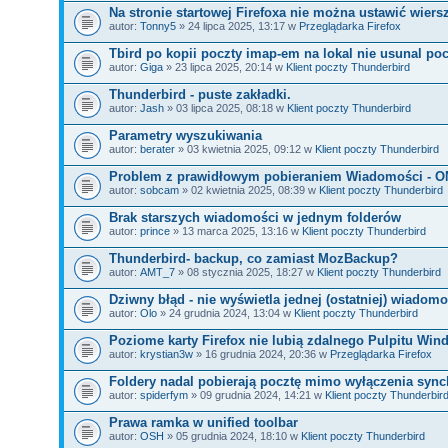
Na stronie startowej Firefoxa nie można ustawić wiers
autor:
Tonny5
» 24 lipca 2025, 13:17 w
Przeglądarka Firefox
Tbird po kopii poczty imap-em na lokal nie usunal poc
autor:
Giga
» 23 lipca 2025, 20:14 w
Klient poczty Thunderbird
Thunderbird - puste zakładki.
autor:
Jash
» 03 lipca 2025, 08:18 w
Klient poczty Thunderbird
Parametry wyszukiwania
autor:
berater
» 03 kwietnia 2025, 09:12 w
Klient poczty Thunderbird
Problem z prawidłowym pobieraniem Wiadomości - 
autor:
sobcam
» 02 kwietnia 2025, 08:39 w
Klient poczty Thunderbird
Brak starszych wiadomości w jednym folderów
autor:
prince
» 13 marca 2025, 13:16 w
Klient poczty Thunderbird
Thunderbird- backup, co zamiast MozBackup?
autor:
AMT_7
» 08 stycznia 2025, 18:27 w
Klient poczty Thunderbird
Dziwny błąd - nie wyświetla jednej (ostatniej) wiadomo
autor:
Olo
» 24 grudnia 2024, 13:04 w
Klient poczty Thunderbird
Poziome karty Firefox nie lubią zdalnego Pulpitu Wi
autor:
krystian3w
» 16 grudnia 2024, 20:36 w
Przeglądarka Firefox
Foldery nadal pobierają pocztę mimo wyłączenia sync
autor:
spiderfym
» 09 grudnia 2024, 14:21 w
Klient poczty Thunderbir
Prawa ramka w unified toolbar
autor:
OSH
» 05 grudnia 2024, 18:10 w
Klient poczty Thunderbird