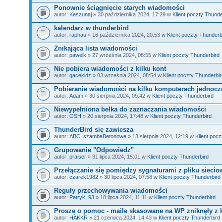
Ponownie ściągnięcie starych wiadomości
autor:
Keszunaj
» 30 października 2024, 17:29 w
Klient poczty Thunde
kalendarz w thunderbird
autor:
raphau
» 16 października 2024, 20:53 w
Klient poczty Thunderb
Znikająca lista wiadomości
autor:
pawelk
» 27 września 2024, 08:55 w
Klient poczty Thunderbird
Nie pobiera wiadomości z kilku kont
autor:
gacekldz
» 03 września 2024, 08:54 w
Klient poczty Thunderbir
Pobieranie wiadomości na kilku komputerach jednocz
autor:
Adam
» 30 sierpnia 2024, 09:42 w
Klient poczty Thunderbird
Niewypełniona belka do zaznaczania wiadomości
autor:
OSH
» 20 sierpnia 2024, 17:48 w
Klient poczty Thunderbird
ThunderBird się zawiesza
autor:
ABC_szambaBetonowe
» 13 sierpnia 2024, 12:19 w
Klient poc
Grupowanie "Odpowiedz"
autor:
praiser
» 31 lipca 2024, 15:01 w
Klient poczty Thunderbird
Przełączanie się pomiędzy sygnaturami z pliku sieci
autor:
czarek1982
» 30 lipca 2024, 07:58 w
Klient poczty Thunderbird
Reguły przechowywania wiadomości
autor:
Patryk_93
» 18 lipca 2024, 11:11 w
Klient poczty Thunderbird
Proszę o pomoc - maile skasowane na WP zniknęły z
autor:
HAKKR
» 21 czerwca 2024, 14:43 w
Klient poczty Thunderbird