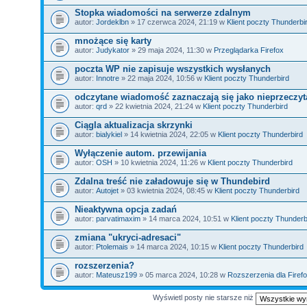
Stopka wiadomości na serwerze zdalnym
autor:
Jordeklbn
» 17 czerwca 2024, 21:19 w
Klient poczty Thunderbi
mnożące się karty
autor:
Judykator
» 29 maja 2024, 11:30 w
Przeglądarka Firefox
poczta WP nie zapisuje wszystkich wysłanych
autor:
Innotre
» 22 maja 2024, 10:56 w
Klient poczty Thunderbird
odczytane wiadomość zaznaczają się jako nieprzeczyt
autor:
qrd
» 22 kwietnia 2024, 21:24 w
Klient poczty Thunderbird
Ciągla aktualizacja skrzynki
autor:
bialykiel
» 14 kwietnia 2024, 22:05 w
Klient poczty Thunderbird
Wyłączenie autom. przewijania
autor:
OSH
» 10 kwietnia 2024, 11:26 w
Klient poczty Thunderbird
Zdalna treść nie załadowuje się w Thundebird
autor:
Autojet
» 03 kwietnia 2024, 08:45 w
Klient poczty Thunderbird
Nieaktywna opcja zadań
autor:
parvatimaxim
» 14 marca 2024, 10:51 w
Klient poczty Thunderb
zmiana "ukryci-adresaci"
autor:
Ptolemais
» 14 marca 2024, 10:15 w
Klient poczty Thunderbird
rozszerzenia?
autor:
Mateusz199
» 05 marca 2024, 10:28 w
Rozszerzenia dla Firef
Wyświetl posty nie starsze niż