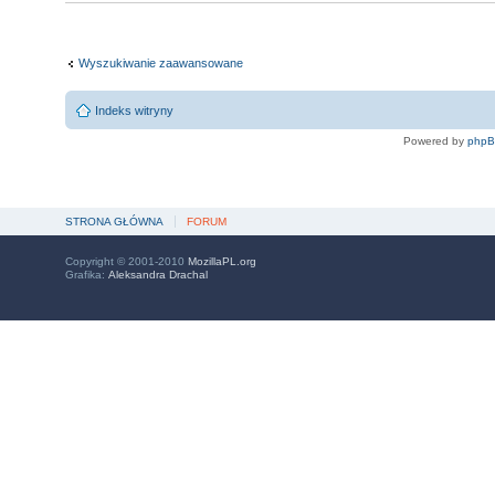
Wyszukiwanie zaawansowane
Indeks witryny
Powered by
php
STRONA GŁÓWNA
FORUM
Copyright © 2001-2010
MozillaPL.org
Grafika:
Aleksandra Drachal