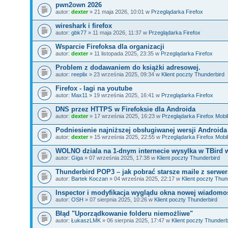
pwn2own 2026
autor:
dexter
» 21 maja 2026, 10:01 w
Przeglądarka Firefox
wireshark i firefox
autor:
gbk77
» 11 maja 2026, 11:37 w
Przeglądarka Firefox
Wsparcie Firefoksa dla organizacji
autor:
dexter
» 11 listopada 2025, 23:35 w
Przeglądarka Firefox
Problem z dodawaniem do książki adresowej.
autor:
reeplix
» 23 września 2025, 09:34 w
Klient poczty Thunderbird
Firefox - lagi na youtube
autor:
Max11
» 19 września 2025, 16:41 w
Przeglądarka Firefox
DNS przez HTTPS w Firefoksie dla Androida
autor:
dexter
» 17 września 2025, 16:23 w
Przeglądarka Firefox Mobi
Podniesienie najniższej obsługiwanej wersji Androida
autor:
dexter
» 15 września 2025, 22:55 w
Przeglądarka Firefox Mobi
WOLNO dziala na 1-dnym internecie wysylka w TBird 
autor:
Giga
» 07 września 2025, 17:38 w
Klient poczty Thunderbird
Thunderbird POP3 – jak pobrać starsze maile z serwer
autor:
Bartek Koczan
» 04 września 2025, 22:17 w
Klient poczty Thun
Inspector i modyfikacja wyglądu okna nowej wiadomo
autor:
OSH
» 07 sierpnia 2025, 10:26 w
Klient poczty Thunderbird
Błąd "Uporządkowanie folderu niemożliwe"
autor:
ŁukaszLMK
» 06 sierpnia 2025, 17:47 w
Klient poczty Thunderb