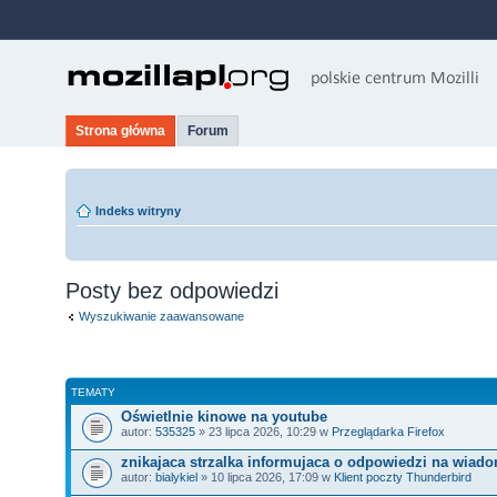
Strona główna
Forum
Indeks witryny
Posty bez odpowiedzi
Wyszukiwanie zaawansowane
TEMATY
Oświetlnie kinowe na youtube
autor:
535325
» 23 lipca 2026, 10:29 w
Przeglądarka Firefox
znikajaca strzalka informujaca o odpowiedzi na wiad
autor:
bialykiel
» 10 lipca 2026, 17:09 w
Klient poczty Thunderbird