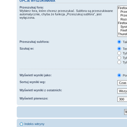
OPCJE WYSZUKIWANIA
Przeszukaj fora:
Wybierz fora, które chcesz przeszukać. Subfora są przeszukiwane
automatycznie, chyba że funkcja „Przeszukuj subfora”, jest
wyłączona.
Przeszukaj subfora:
Ta
Szukaj w:
Tem
Tyl
Tyl
Tyl
Wyświetl wyniki jako:
Po
Sortuj wyniki wg:
Wyświetl wyniki z ostatnich:
Wyświetl pierwsze:
Indeks witryny