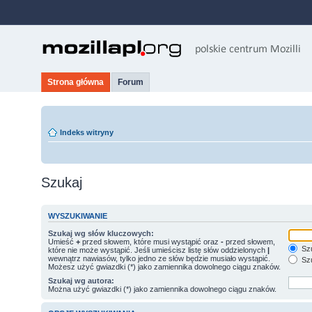
Strona główna
Forum
Indeks witryny
Szukaj
WYSZUKIWANIE
Szukaj wg słów kluczowych:
Umieść
+
przed słowem, które musi wystąpić oraz
-
przed słowem,
Szu
które nie może wystąpić. Jeśli umieścisz listę słów oddzielonych
|
wewnątrz nawiasów, tylko jedno ze słów będzie musiało wystąpić.
Szu
Możesz użyć gwiazdki (*) jako zamiennika dowolnego ciągu znaków.
Szukaj wg autora:
Można użyć gwiazdki (*) jako zamiennika dowolnego ciągu znaków.