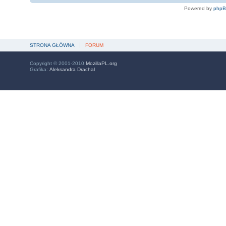
Powered by
php
STRONA GŁÓWNA
FORUM
Copyright © 2001-2010
MozillaPL.org
Grafika:
Aleksandra Drachal