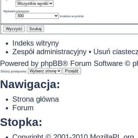
Wyświetl pierwsze:
znaków w poście
Indeks witryny
Zespół administracyjny
•
Usuń ciastecz
Powered by
phpBB
® Forum Software © 
Strony powiązane:
Nawigacja:
Strona główna
Forum
Stopka:
Copyright © 2001-2010
MozillaPL.org