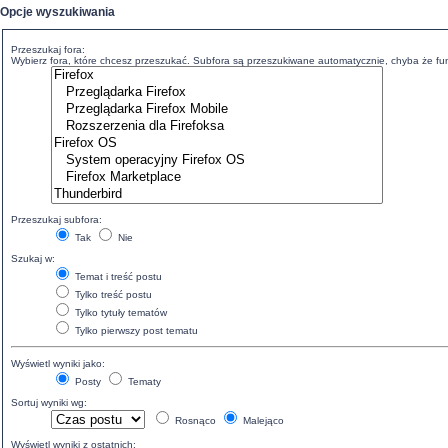
Opcje wyszukiwania
Przeszukaj fora:
Wybierz fora, które chcesz przeszukać. Subfora są przeszukiwane automatycznie, chyba że funk
Przeszukaj subfora:
Tak
Nie
Szukaj w:
Temat i treść postu
Tylko treść postu
Tylko tytuły tematów
Tylko pierwszy post tematu
Wyświetl wyniki jako:
Posty
Tematy
Sortuj wyniki wg:
Rosnąco
Malejąco
Wyświetl wyniki z ostatnich: