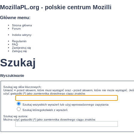
MozillaPL.org - polskie centrum Mozilli
Główne menu:
Strona główna
Forum
Indeks witryny
Regulamin
FAQ
Zarejestruj się
Zaloguj się
Szukaj
Wyszukiwanie
Szukaj wg słów kluczowych:
Umieść
+
przed słowem, które musi wystąpić oraz
-
przed słowem, które nie może wystąpić. Jeśl
użyć gwiazdki (*) jako zamiennika dowolnego ciągu znaków.
Szukaj wszystkich wyrażeń lub użyj wprowadzonego zapytania
Szukaj któregokolwiek z wyrażeń
Szukaj wg autora:
Można użyć gwiazdki (*) jako zamiennika dowolnego ciągu znaków.