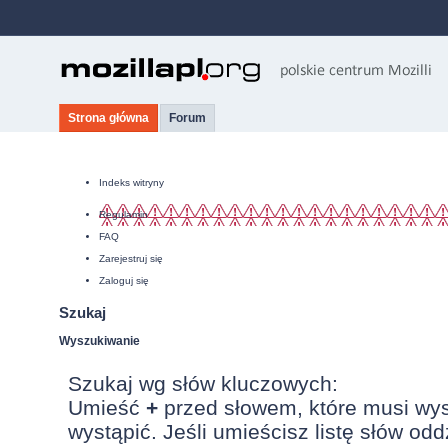
Strona główna
Forum
Indeks witryny
Regulamin
FAQ
Zarejestruj się
Zaloguj się
Szukaj
Wyszukiwanie
Szukaj wg słów kluczowych:
Umieść
+
przed słowem, które musi wy
wystąpić. Jeśli umieścisz listę słów od