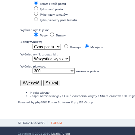
Temat i treść postu
Tylko treść postu
Tylko tytuły tematów
Tylko pierwszy post tematu
Wyświetl wyniki jako:
Posty
Tematy
Sortuj wyniki wg:
Rosnąco
Malejąco
Wyświetl wyniki z ostatnich:
Wyświetl pierwsze:
znaków w poście
Indeks witryny
Zespół administracyjny
•
Usuń ciasteczka witryny
• Strefa czasowa UTC+1g
Powered by
phpBB
® Forum Software © phpBB Group
STRONA GŁÓWNA
FORUM
Copyright © 2001-2010
MozillaPL.org