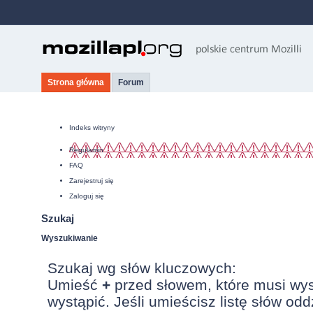
Strona główna
Forum
Indeks witryny
Regulamin
FAQ
Zarejestruj się
Zaloguj się
Szukaj
Wyszukiwanie
Szukaj wg słów kluczowych:
Umieść
+
przed słowem, które musi wy
wystąpić. Jeśli umieścisz listę słów od