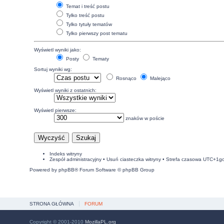
Temat i treść postu
Tylko treść postu
Tylko tytuły tematów
Tylko pierwszy post tematu
Wyświetl wyniki jako:
Posty
Tematy
Sortuj wyniki wg:
Rosnąco
Malejąco
Wyświetl wyniki z ostatnich:
Wyświetl pierwsze:
znaków w poście
Indeks witryny
Zespół administracyjny
•
Usuń ciasteczka witryny
• Strefa czasowa UTC+1g
Powered by
phpBB
® Forum Software © phpBB Group
STRONA GŁÓWNA
FORUM
Copyright © 2001-2010
MozillaPL.org