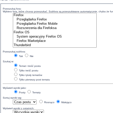
Przeszukaj fora:
Wybierz fora, które chcesz przeszukać. Subfora są przeszukiwane automatycznie, chyba że funk
Przeszukaj subfora:
Tak
Nie
Szukaj w:
Temat i treść postu
Tylko treść postu
Tylko tytuły tematów
Tylko pierwszy post tematu
Wyświetl wyniki jako:
Posty
Tematy
Sortuj wyniki wg:
Rosnąco
Malejąco
Wyświetl wyniki z ostatnich: