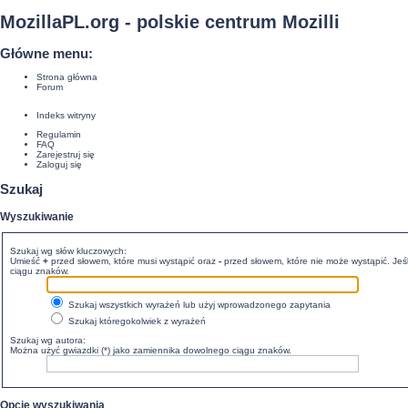
MozillaPL.org - polskie centrum Mozilli
Główne menu:
Strona główna
Forum
Indeks witryny
Regulamin
FAQ
Zarejestruj się
Zaloguj się
Szukaj
Wyszukiwanie
Szukaj wg słów kluczowych:
Umieść
+
przed słowem, które musi wystąpić oraz
-
przed słowem, które nie może wystąpić. Jeśl
ciągu znaków.
Szukaj wszystkich wyrażeń lub użyj wprowadzonego zapytania
Szukaj któregokolwiek z wyrażeń
Szukaj wg autora:
Można użyć gwiazdki (*) jako zamiennika dowolnego ciągu znaków.
Opcje wyszukiwania