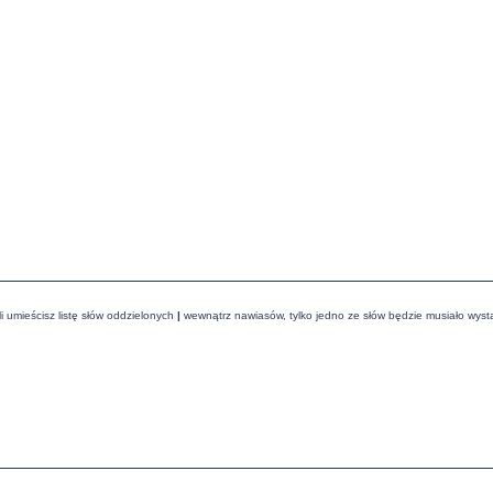
i umieścisz listę słów oddzielonych
|
wewnątrz nawiasów, tylko jedno ze słów będzie musiało wyst