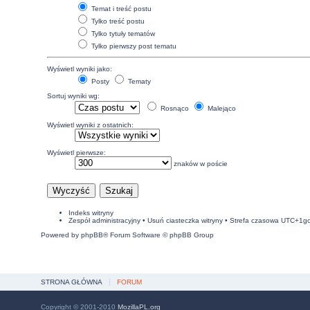
Temat i treść postu
Tylko treść postu
Tylko tytuły tematów
Tylko pierwszy post tematu
Wyświetl wyniki jako:
Posty
Tematy
Sortuj wyniki wg:
Rosnąco
Malejąco
Wyświetl wyniki z ostatnich:
Wyświetl pierwsze:
znaków w poście
Indeks witryny
Zespół administracyjny
•
Usuń ciasteczka witryny
• Strefa czasowa UTC+1g
Powered by
phpBB
® Forum Software © phpBB Group
STRONA GŁÓWNA
FORUM
Copyright © 2001-2010
MozillaPL.org