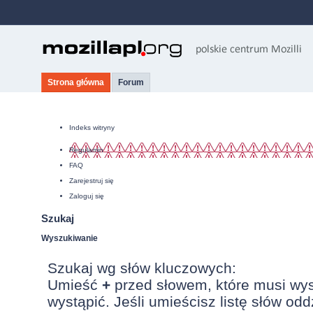
Strona główna
Forum
Indeks witryny
Regulamin
FAQ
Zarejestruj się
Zaloguj się
Szukaj
Wyszukiwanie
Szukaj wg słów kluczowych:
Umieść
+
przed słowem, które musi wy
wystąpić. Jeśli umieścisz listę słów od