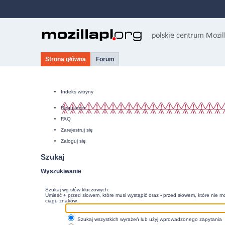
Strona główna
Forum
Indeks witryny
Regulamin
FAQ
Zarejestruj się
Zaloguj się
Szukaj
Wyszukiwanie
Szukaj wg słów kluczowych:
Umieść
+
przed słowem, które musi wystąpić oraz
-
przed słowem, które nie mo
ciągu znaków.
Szukaj wszystkich wyrażeń lub użyj wprowadzonego zapytania