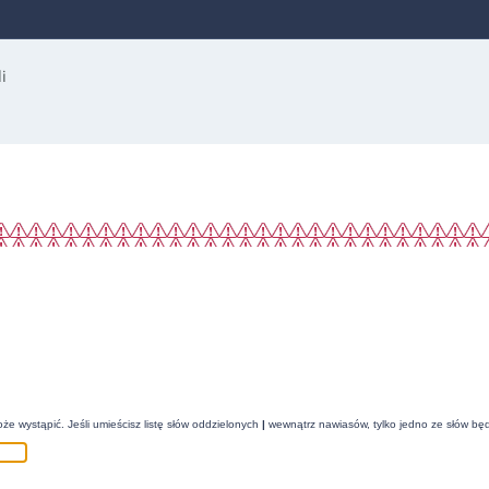
że wystąpić. Jeśli umieścisz listę słów oddzielonych
|
wewnątrz nawiasów, tylko jedno ze słów będ