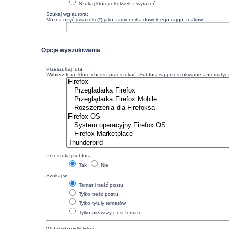
Szukaj któregokolwiek z wyrażeń
Szukaj wg autora:
Można użyć gwiazdki (*) jako zamiennika dowolnego ciągu znaków.
Opcje wyszukiwania
Przeszukaj fora:
Wybierz fora, które chcesz przeszukać. Subfora są przeszukiwane automatyczn
Przeszukaj subfora:
Tak
Nie
Szukaj w:
Temat i treść postu
Tylko treść postu
Tylko tytuły tematów
Tylko pierwszy post tematu