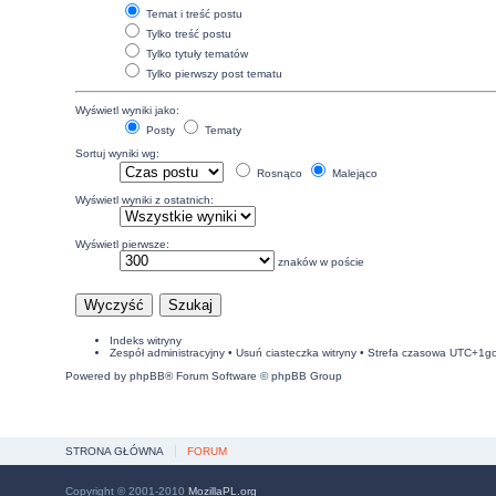
Temat i treść postu
Tylko treść postu
Tylko tytuły tematów
Tylko pierwszy post tematu
Wyświetl wyniki jako:
Posty
Tematy
Sortuj wyniki wg:
Rosnąco
Malejąco
Wyświetl wyniki z ostatnich:
Wyświetl pierwsze:
znaków w poście
Indeks witryny
Zespół administracyjny
•
Usuń ciasteczka witryny
• Strefa czasowa UTC+1g
Powered by
phpBB
® Forum Software © phpBB Group
STRONA GŁÓWNA
FORUM
Copyright © 2001-2010
MozillaPL.org