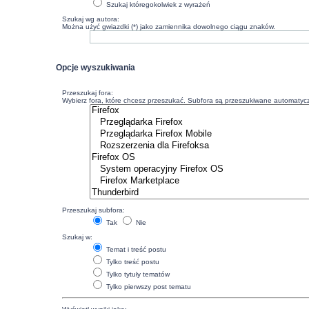
Szukaj któregokolwiek z wyrażeń
Szukaj wg autora:
Można użyć gwiazdki (*) jako zamiennika dowolnego ciągu znaków.
Opcje wyszukiwania
Przeszukaj fora:
Wybierz fora, które chcesz przeszukać. Subfora są przeszukiwane automatyczn
Przeszukaj subfora:
Tak
Nie
Szukaj w:
Temat i treść postu
Tylko treść postu
Tylko tytuły tematów
Tylko pierwszy post tematu