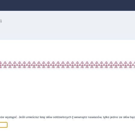
że wystąpić. Jeśli umieścisz listę słów oddzielonych
|
wewnątrz nawiasów, tylko jedno ze słów będ