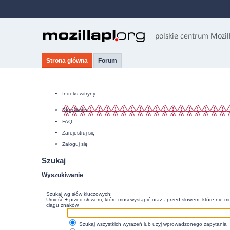
Strona główna
Forum
Indeks witryny
Regulamin
FAQ
Zarejestruj się
Zaloguj się
Szukaj
Wyszukiwanie
Szukaj wg słów kluczowych:
Umieść
+
przed słowem, które musi wystąpić oraz
-
przed słowem, które nie mo
ciągu znaków.
Szukaj wszystkich wyrażeń lub użyj wprowadzonego zapytania