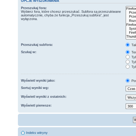
OPCJE WYSZUKIWANIA
Przeszukaj fora:
Wybierz fora, które chcesz przeszukać. Subfora są przeszukiwane
automatycznie, chyba że funkcja „Przeszukuj subfora”, jest
wyłączona.
Przeszukaj subfora:
Ta
Szukaj w:
Tem
Tyl
Tyl
Tyl
Wyświetl wyniki jako:
Po
Sortuj wyniki wg:
Wyświetl wyniki z ostatnich:
Wyświetl pierwsze:
Indeks witryny