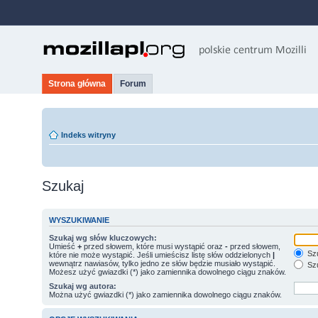
Strona główna
Forum
Indeks witryny
Szukaj
WYSZUKIWANIE
Szukaj wg słów kluczowych:
Umieść
+
przed słowem, które musi wystąpić oraz
-
przed słowem,
Szu
które nie może wystąpić. Jeśli umieścisz listę słów oddzielonych
|
wewnątrz nawiasów, tylko jedno ze słów będzie musiało wystąpić.
Szu
Możesz użyć gwiazdki (*) jako zamiennika dowolnego ciągu znaków.
Szukaj wg autora:
Można użyć gwiazdki (*) jako zamiennika dowolnego ciągu znaków.