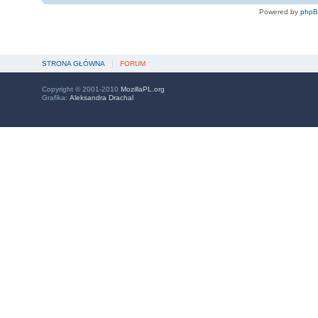
Powered by
php
STRONA GŁÓWNA
FORUM
Copyright © 2001-2010
MozillaPL.org
Grafika:
Aleksandra Drachal