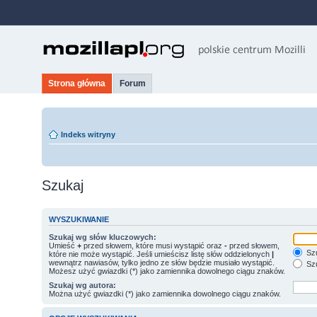
Strona główna
Forum
Indeks witryny
Szukaj
WYSZUKIWANIE
Szukaj wg słów kluczowych:
Umieść
+
przed słowem, które musi wystąpić oraz
-
przed słowem,
Szu
które nie może wystąpić. Jeśli umieścisz listę słów oddzielonych
|
wewnątrz nawiasów, tylko jedno ze słów będzie musiało wystąpić.
Szu
Możesz użyć gwiazdki (*) jako zamiennika dowolnego ciągu znaków.
Szukaj wg autora:
Można użyć gwiazdki (*) jako zamiennika dowolnego ciągu znaków.