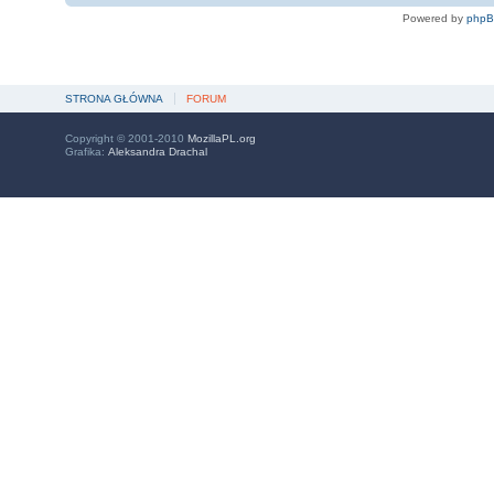
Powered by
php
STRONA GŁÓWNA
FORUM
Copyright © 2001-2010
MozillaPL.org
Grafika:
Aleksandra Drachal