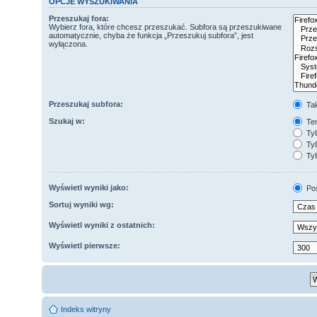
OPCJE WYSZUKIWANIA
Przeszukaj fora:
Wybierz fora, które chcesz przeszukać. Subfora są przeszukiwane
automatycznie, chyba że funkcja „Przeszukuj subfora”, jest
wyłączona.
Przeszukaj subfora:
Ta
Szukaj w:
Tem
Tyl
Tyl
Tyl
Wyświetl wyniki jako:
Po
Sortuj wyniki wg:
Wyświetl wyniki z ostatnich:
Wyświetl pierwsze:
Indeks witryny