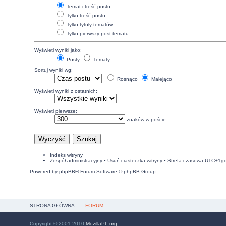
Temat i treść postu
Tylko treść postu
Tylko tytuły tematów
Tylko pierwszy post tematu
Wyświetl wyniki jako:
Posty
Tematy
Sortuj wyniki wg:
Rosnąco
Malejąco
Wyświetl wyniki z ostatnich:
Wyświetl pierwsze:
znaków w poście
Indeks witryny
Zespół administracyjny
•
Usuń ciasteczka witryny
• Strefa czasowa UTC+1g
Powered by
phpBB
® Forum Software © phpBB Group
STRONA GŁÓWNA
FORUM
Copyright © 2001-2010
MozillaPL.org