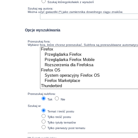
Szukaj któregokolwiek z wyrażeń
Szukaj wg autora:
Można użyć gwiazdki (*) jako zamiennika dowolnego ciągu znaków.
Opcje wyszukiwania
Przeszukaj fora:
Wybierz fora, które chcesz przeszukać. Subfora są przeszukiwane automatyczn
Przeszukaj subfora:
Tak
Nie
Szukaj w:
Temat i treść postu
Tylko treść postu
Tylko tytuły tematów
Tylko pierwszy post tematu