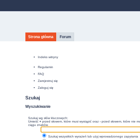
Strona główna
Forum
Indeks witryny
Regulamin
FAQ
Zarejestruj się
Zaloguj się
Szukaj
Wyszukiwanie
Szukaj wg słów kluczowych:
Umieść
+
przed słowem, które musi wystąpić oraz
-
przed słowem, które nie mo
ciągu znaków.
Szukaj wszystkich wyrażeń lub użyj wprowadzonego zapytania