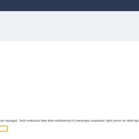
że wystąpić. Jeśli umieścisz listę słów oddzielonych
|
wewnątrz nawiasów, tylko jedno ze słów będ