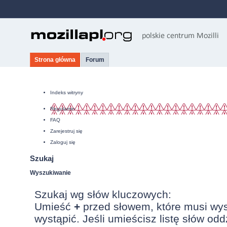
Strona główna
Forum
Indeks witryny
Regulamin
FAQ
Zarejestruj się
Zaloguj się
Szukaj
Wyszukiwanie
Szukaj wg słów kluczowych:
Umieść
+
przed słowem, które musi wy
wystąpić. Jeśli umieścisz listę słów od