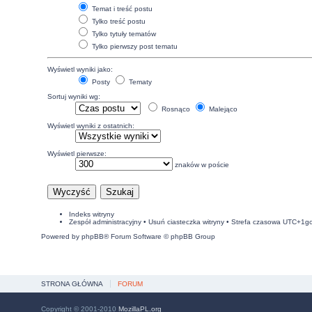
Temat i treść postu
Tylko treść postu
Tylko tytuły tematów
Tylko pierwszy post tematu
Wyświetl wyniki jako:
Posty
Tematy
Sortuj wyniki wg:
Rosnąco
Malejąco
Wyświetl wyniki z ostatnich:
Wyświetl pierwsze:
znaków w poście
Indeks witryny
Zespół administracyjny
•
Usuń ciasteczka witryny
• Strefa czasowa UTC+1g
Powered by
phpBB
® Forum Software © phpBB Group
STRONA GŁÓWNA
FORUM
Copyright © 2001-2010
MozillaPL.org