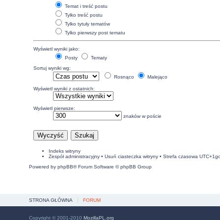
Temat i treść postu
Tylko treść postu
Tylko tytuły tematów
Tylko pierwszy post tematu
Wyświetl wyniki jako:
Posty
Tematy
Sortuj wyniki wg:
Rosnąco
Malejąco
Wyświetl wyniki z ostatnich:
Wyświetl pierwsze:
znaków w poście
Indeks witryny
Zespół administracyjny
•
Usuń ciasteczka witryny
• Strefa czasowa UTC+1g
Powered by
phpBB
® Forum Software © phpBB Group
STRONA GŁÓWNA
FORUM
Copyright © 2001-2010
MozillaPL.org