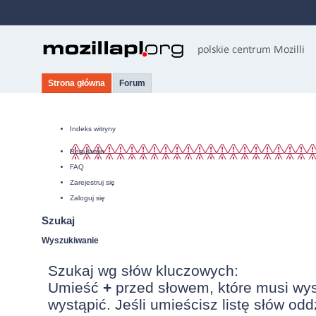
Strona główna
Forum
Indeks witryny
Regulamin
FAQ
Zarejestruj się
Zaloguj się
Szukaj
Wyszukiwanie
Szukaj wg słów kluczowych:
Umieść
+
przed słowem, które musi wy
wystąpić. Jeśli umieścisz listę słów od