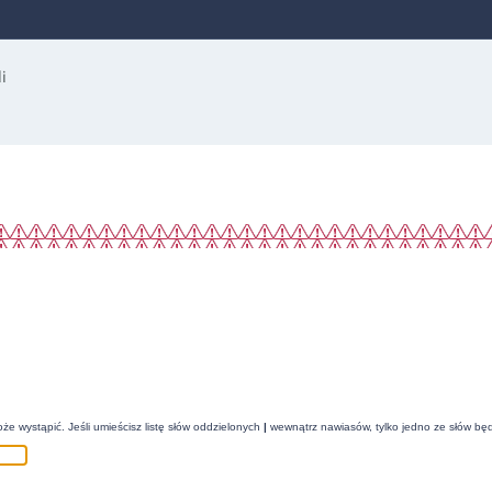
że wystąpić. Jeśli umieścisz listę słów oddzielonych
|
wewnątrz nawiasów, tylko jedno ze słów będ