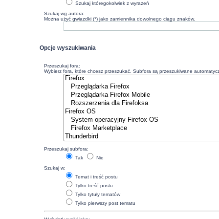
Szukaj któregokolwiek z wyrażeń
Szukaj wg autora:
Można użyć gwiazdki (*) jako zamiennika dowolnego ciągu znaków.
Opcje wyszukiwania
Przeszukaj fora:
Wybierz fora, które chcesz przeszukać. Subfora są przeszukiwane automatyczn
Przeszukaj subfora:
Tak
Nie
Szukaj w:
Temat i treść postu
Tylko treść postu
Tylko tytuły tematów
Tylko pierwszy post tematu