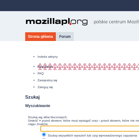
Strona główna
Forum
Indeks witryny
Regulamin
FAQ
Zarejestruj się
Zaloguj się
Szukaj
Wyszukiwanie
Szukaj wg słów kluczowych:
Umieść
+
przed słowem, które musi wystąpić oraz
-
przed słowem, które nie mo
ciągu znaków.
Szukaj wszystkich wyrażeń lub użyj wprowadzonego zapytania