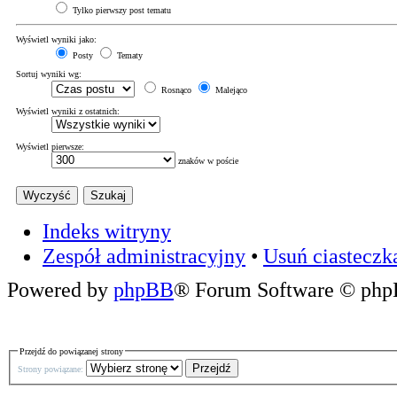
Tylko pierwszy post tematu
Wyświetl wyniki jako:
Posty
Tematy
Sortuj wyniki wg:
Rosnąco
Malejąco
Wyświetl wyniki z ostatnich:
Wyświetl pierwsze:
znaków w poście
Indeks witryny
Zespół administracyjny
•
Usuń ciasteczk
Powered by
phpBB
® Forum Software © ph
Przejdź do powiązanej strony
Strony powiązane: