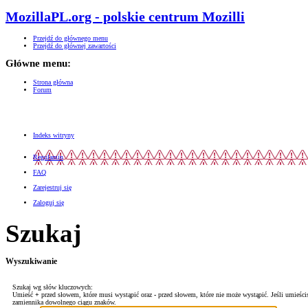
MozillaPL.org - polskie centrum Mozilli
Przejdź do głównego menu
Przejdź do głównej zawartości
Główne menu:
Strona główna
Forum
Indeks witryny
Regulamin
FAQ
Zarejestruj się
Zaloguj się
Szukaj
Wyszukiwanie
Szukaj wg słów kluczowych:
Umieść
+
przed słowem, które musi wystąpić oraz
-
przed słowem, które nie może wystąpić. Jeśli umieści
zamiennika dowolnego ciągu znaków.