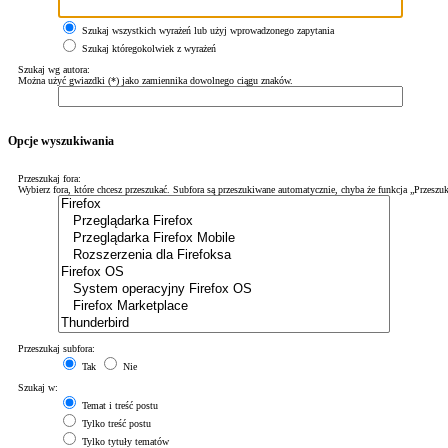
Szukaj wszystkich wyrażeń lub użyj wprowadzonego zapytania
Szukaj któregokolwiek z wyrażeń
Szukaj wg autora:
Można użyć gwiazdki (*) jako zamiennika dowolnego ciągu znaków.
Opcje wyszukiwania
Przeszukaj fora:
Wybierz fora, które chcesz przeszukać. Subfora są przeszukiwane automatycznie, chyba że funkcja „Przeszuk
Przeszukaj subfora:
Tak
Nie
Szukaj w:
Temat i treść postu
Tylko treść postu
Tylko tytuły tematów