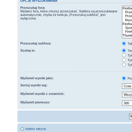
OPCJE WYSZUKIWANIA
Przeszukaj fora:
Wybierz fora, które chcesz przeszukać. Subfora są przeszukiwane
automatycznie, chyba że funkcja „Przeszukuj subfora”, jest
wyłączona.
Przeszukaj subfora:
Ta
Szukaj w:
Tem
Tyl
Tyl
Tyl
Wyświetl wyniki jako:
Po
Sortuj wyniki wg:
Wyświetl wyniki z ostatnich:
Wyświetl pierwsze:
Indeks witryny