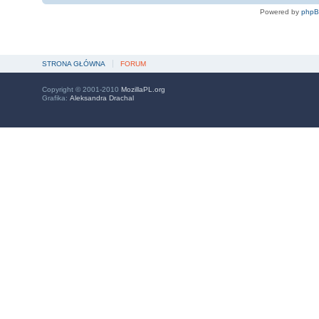
Powered by
php
STRONA GŁÓWNA
FORUM
Copyright © 2001-2010
MozillaPL.org
Grafika:
Aleksandra Drachal