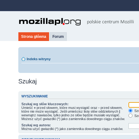
Strona główna
Forum
Indeks witryny
Szukaj
WYSZUKIWANIE
Szukaj wg słów kluczowych:
Umieść
+
przed słowem, które musi wystąpić oraz
-
przed słowem,
Szu
które nie może wystąpić. Jeśli umieścisz listę słów oddzielonych
|
wewnątrz nawiasów, tylko jedno ze słów będzie musiało wystąpić.
Szu
Możesz użyć gwiazdki (*) jako zamiennika dowolnego ciągu znaków.
Szukaj wg autora:
Można użyć gwiazdki (*) jako zamiennika dowolnego ciągu znaków.