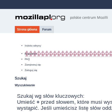
Strona główna
Forum
Indeks witryny
Regulamin
FAQ
Zarejestruj się
Zaloguj się
Szukaj
Wyszukiwanie
Szukaj wg słów kluczowych:
Umieść
+
przed słowem, które musi wy
wystąpić. Jeśli umieścisz listę słów od