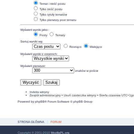
Temat i treść postu
Tylko treść postu
Tylko tytuły tematów
Tylko pierwszy post tematu
Wyświetl wyniki jako:
Posty
Tematy
Sortuj wyniki wg:
Rosnąco
Malejąco
Wyświetl wyniki z ostatnich:
Wyświetl pierwsze:
znaków w poście
Indeks witryny
Zespół administracyjny
•
Usuń ciasteczka witryny
• Strefa czasowa UTC+1g
Powered by
phpBB
® Forum Software © phpBB Group
STRONA GŁÓWNA
FORUM
Copyright © 2001-2010
MozillaPL.org