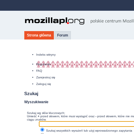
Strona główna
Forum
Indeks witryny
Regulamin
FAQ
Zarejestruj się
Zaloguj się
Szukaj
Wyszukiwanie
Szukaj wg słów kluczowych:
Umieść
+
przed słowem, które musi wystąpić oraz
-
przed słowem, które nie mo
ciągu znaków.
Szukaj wszystkich wyrażeń lub użyj wprowadzonego zapytania