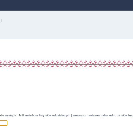
że wystąpić. Jeśli umieścisz listę słów oddzielonych
|
wewnątrz nawiasów, tylko jedno ze słów będ