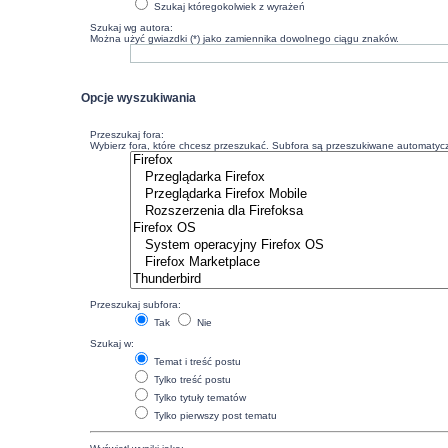
Szukaj któregokolwiek z wyrażeń
Szukaj wg autora:
Można użyć gwiazdki (*) jako zamiennika dowolnego ciągu znaków.
Opcje wyszukiwania
Przeszukaj fora:
Wybierz fora, które chcesz przeszukać. Subfora są przeszukiwane automatyczn
Przeszukaj subfora:
Tak
Nie
Szukaj w:
Temat i treść postu
Tylko treść postu
Tylko tytuły tematów
Tylko pierwszy post tematu