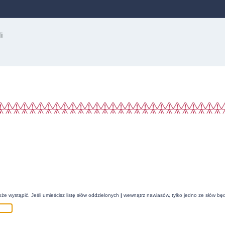
że wystąpić. Jeśli umieścisz listę słów oddzielonych
|
wewnątrz nawiasów, tylko jedno ze słów będ