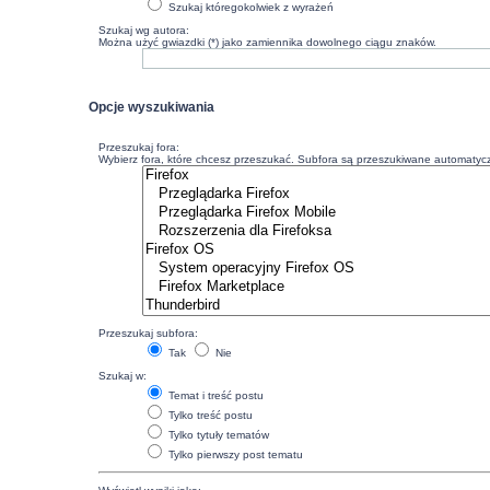
Szukaj któregokolwiek z wyrażeń
Szukaj wg autora:
Można użyć gwiazdki (*) jako zamiennika dowolnego ciągu znaków.
Opcje wyszukiwania
Przeszukaj fora:
Wybierz fora, które chcesz przeszukać. Subfora są przeszukiwane automatyczn
Przeszukaj subfora:
Tak
Nie
Szukaj w:
Temat i treść postu
Tylko treść postu
Tylko tytuły tematów
Tylko pierwszy post tematu