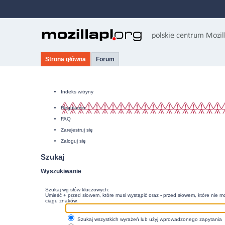
Strona główna
Forum
Indeks witryny
Regulamin
FAQ
Zarejestruj się
Zaloguj się
Szukaj
Wyszukiwanie
Szukaj wg słów kluczowych:
Umieść
+
przed słowem, które musi wystąpić oraz
-
przed słowem, które nie mo
ciągu znaków.
Szukaj wszystkich wyrażeń lub użyj wprowadzonego zapytania