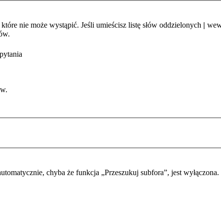
które nie może wystąpić. Jeśli umieścisz listę słów oddzielonych
|
wewn
ów.
pytania
ów.
automatycznie, chyba że funkcja „Przeszukuj subfora”, jest wyłączona.