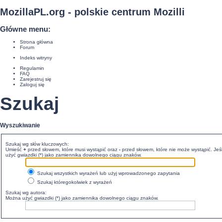
MozillaPL.org - polskie centrum Mozilli
Główne menu:
Strona główna
Forum
Indeks witryny
Regulamin
FAQ
Zarejestruj się
Zaloguj się
Szukaj
Wyszukiwanie
Szukaj wg słów kluczowych:
Umieść
+
przed słowem, które musi wystąpić oraz
-
przed słowem, które nie może wystąpić. Jeśl
użyć gwiazdki (*) jako zamiennika dowolnego ciągu znaków.
Szukaj wszystkich wyrażeń lub użyj wprowadzonego zapytania
Szukaj któregokolwiek z wyrażeń
Szukaj wg autora:
Można użyć gwiazdki (*) jako zamiennika dowolnego ciągu znaków.