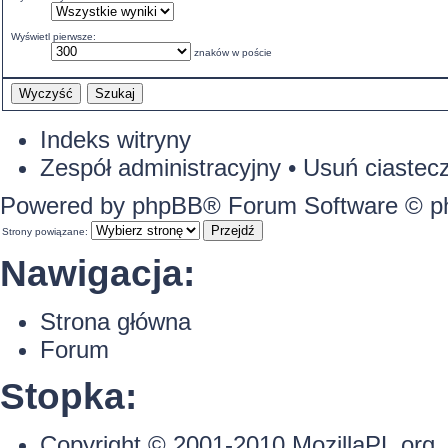
Wyświetl pierwsze:
znaków w poście
Indeks witryny
Zespół administracyjny
•
Usuń ciastecz
Powered by
phpBB
® Forum Software © 
Strony powiązane:
Nawigacja:
Strona główna
Forum
Stopka:
Copyright © 2001-2010
MozillaPL.org