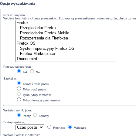
Opcje wyszukiwania
Przeszukaj fora:
Wybierz fora, które chcesz przeszukać. Subfora są przeszukiwane automatycznie, chyba że funk
Przeszukaj subfora:
Tak
Nie
Szukaj w:
Temat i treść postu
Tylko treść postu
Tylko tytuły tematów
Tylko pierwszy post tematu
Wyświetl wyniki jako:
Posty
Tematy
Sortuj wyniki wg:
Rosnąco
Malejąco
Wyświetl wyniki z ostatnich: