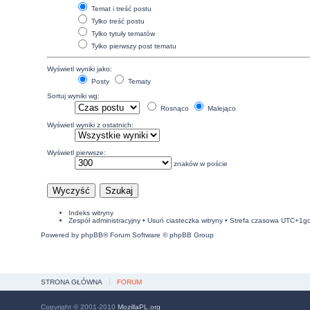
Temat i treść postu
Tylko treść postu
Tylko tytuły tematów
Tylko pierwszy post tematu
Wyświetl wyniki jako:
Posty
Tematy
Sortuj wyniki wg:
Rosnąco
Malejąco
Wyświetl wyniki z ostatnich:
Wyświetl pierwsze:
znaków w poście
Indeks witryny
Zespół administracyjny
•
Usuń ciasteczka witryny
• Strefa czasowa UTC+1g
Powered by
phpBB
® Forum Software © phpBB Group
STRONA GŁÓWNA
FORUM
Copyright © 2001-2010
MozillaPL.org