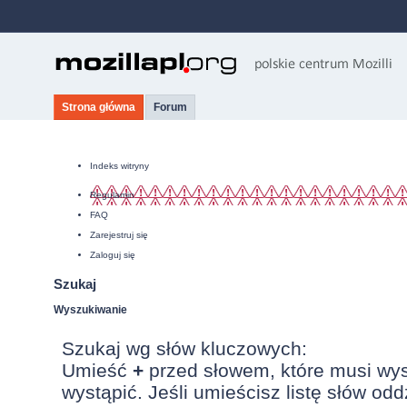
Strona główna
Forum
Indeks witryny
Regulamin
FAQ
Zarejestruj się
Zaloguj się
Szukaj
Wyszukiwanie
Szukaj wg słów kluczowych:
Umieść
+
przed słowem, które musi wy
wystąpić. Jeśli umieścisz listę słów od