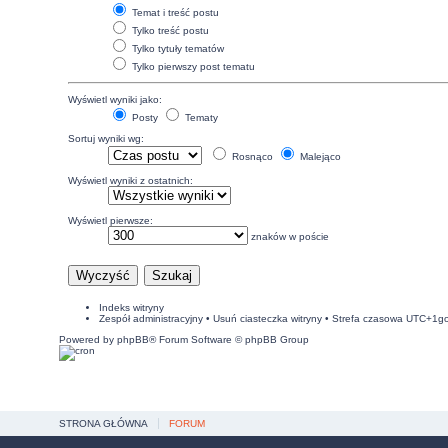
Temat i treść postu
Tylko treść postu
Tylko tytuły tematów
Tylko pierwszy post tematu
Wyświetl wyniki jako:
Posty
Tematy
Sortuj wyniki wg:
Rosnąco
Malejąco
Wyświetl wyniki z ostatnich:
Wyświetl pierwsze:
znaków w poście
Indeks witryny
Zespół administracyjny
•
Usuń ciasteczka witryny
• Strefa czasowa UTC+1g
Powered by
phpBB
® Forum Software © phpBB Group
STRONA GŁÓWNA
FORUM