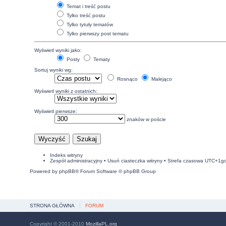
Temat i treść postu
Tylko treść postu
Tylko tytuły tematów
Tylko pierwszy post tematu
Wyświetl wyniki jako:
Posty
Tematy
Sortuj wyniki wg:
Rosnąco
Malejąco
Wyświetl wyniki z ostatnich:
Wyświetl pierwsze:
znaków w poście
Indeks witryny
Zespół administracyjny
•
Usuń ciasteczka witryny
• Strefa czasowa UTC+1g
Powered by
phpBB
® Forum Software © phpBB Group
STRONA GŁÓWNA
FORUM
Copyright © 2001-2010
MozillaPL.org