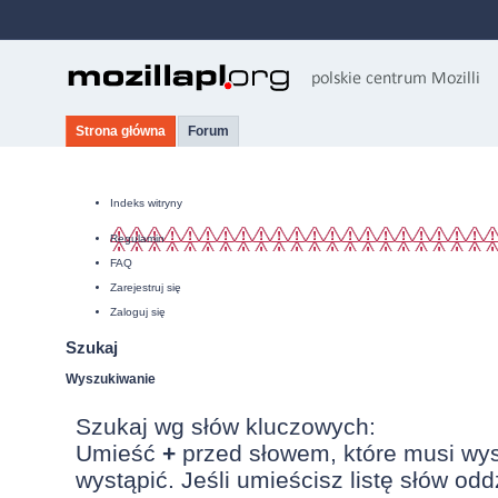
Strona główna
Forum
Indeks witryny
Regulamin
FAQ
Zarejestruj się
Zaloguj się
Szukaj
Wyszukiwanie
Szukaj wg słów kluczowych:
Umieść
+
przed słowem, które musi wy
wystąpić. Jeśli umieścisz listę słów od