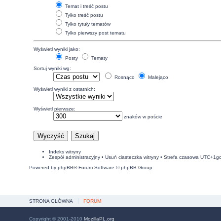
Temat i treść postu
Tylko treść postu
Tylko tytuły tematów
Tylko pierwszy post tematu
Wyświetl wyniki jako:
Posty
Tematy
Sortuj wyniki wg:
Rosnąco
Malejąco
Wyświetl wyniki z ostatnich:
Wyświetl pierwsze:
znaków w poście
Indeks witryny
Zespół administracyjny
•
Usuń ciasteczka witryny
• Strefa czasowa UTC+1g
Powered by
phpBB
® Forum Software © phpBB Group
STRONA GŁÓWNA
FORUM
Copyright © 2001-2010
MozillaPL.org