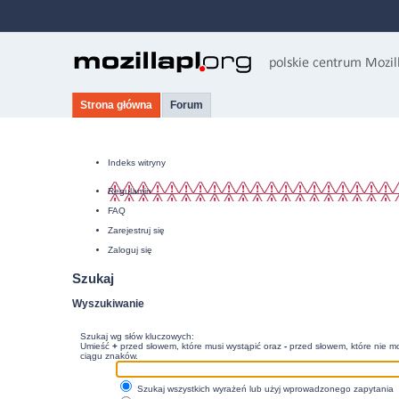
Strona główna
Forum
Indeks witryny
Regulamin
FAQ
Zarejestruj się
Zaloguj się
Szukaj
Wyszukiwanie
Szukaj wg słów kluczowych:
Umieść
+
przed słowem, które musi wystąpić oraz
-
przed słowem, które nie mo
ciągu znaków.
Szukaj wszystkich wyrażeń lub użyj wprowadzonego zapytania