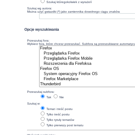
Szukaj któregokolwiek z wyrażeń
Szukaj wg autora:
Można użyć gwiazdki (*) jako zamiennika dowolnego ciągu znaków.
Opcje wyszukiwania
Przeszukaj fora:
Wybierz fora, które chcesz przeszukać. Subfora są przeszukiwane automatyczn
Przeszukaj subfora:
Tak
Nie
Szukaj w:
Temat i treść postu
Tylko treść postu
Tylko tytuły tematów
Tylko pierwszy post tematu