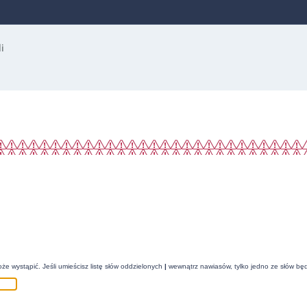
że wystąpić. Jeśli umieścisz listę słów oddzielonych
|
wewnątrz nawiasów, tylko jedno ze słów będ