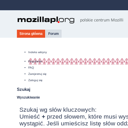
Strona główna
Forum
Indeks witryny
Regulamin
FAQ
Zarejestruj się
Zaloguj się
Szukaj
Wyszukiwanie
Szukaj wg słów kluczowych:
Umieść
+
przed słowem, które musi wy
wystąpić. Jeśli umieścisz listę słów od