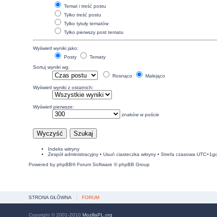
Temat i treść postu
Tylko treść postu
Tylko tytuły tematów
Tylko pierwszy post tematu
Wyświetl wyniki jako:
Posty
Tematy
Sortuj wyniki wg:
Rosnąco
Malejąco
Wyświetl wyniki z ostatnich:
Wyświetl pierwsze:
znaków w poście
Indeks witryny
Zespół administracyjny
•
Usuń ciasteczka witryny
• Strefa czasowa UTC+1g
Powered by
phpBB
® Forum Software © phpBB Group
STRONA GŁÓWNA
FORUM
Copyright © 2001-2010
MozillaPL.org