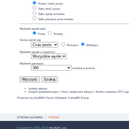
Temat i treść postu
Tylko treść postu
Tylko tytuły tematów
Tylko pierwszy post tematu
Wyświetl wyniki jako:
Posty
Tematy
Sortuj wyniki wg:
Rosnąco
Malejąco
Wyświetl wyniki z ostatnich:
Wyświetl pierwsze:
znaków w poście
Indeks witryny
Zespół administracyjny
•
Usuń ciasteczka witryny
• Strefa czasowa UTC+1g
Powered by
phpBB
® Forum Software © phpBB Group
STRONA GŁÓWNA
FORUM
Copyright © 2001-2010
MozillaPL.org