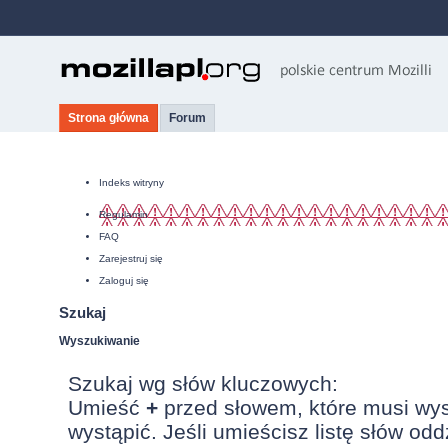
Strona główna
Forum
Indeks witryny
Regulamin
FAQ
Zarejestruj się
Zaloguj się
Szukaj
Wyszukiwanie
Szukaj wg słów kluczowych:
Umieść
+
przed słowem, które musi wy
wystąpić. Jeśli umieścisz listę słów od